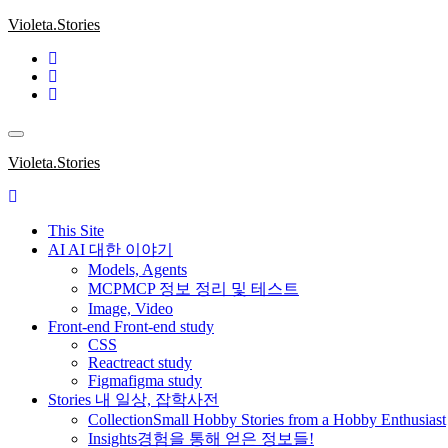
Skip
Violeta.Stories
to
content
Violeta.Stories
This Site
AI
AI 대한 이야기
Models, Agents
MCP
MCP 정보 정리 및 테스트
Image, Video
Front-end
Front-end study
CSS
React
react study
Figma
figma study
Stories
내 일상, 잡학사전
Collection
Small Hobby Stories from a Hobby Enthusiast
Insights
경험을 통해 얻은 정보들!