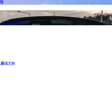
인저
(25년식 GTL)
(EV9)