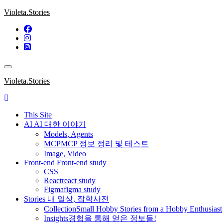
Skip
Violeta.Stories
to
content
Violeta.Stories
This Site
AI
AI 대한 이야기
Models, Agents
MCP
MCP 정보 정리 및 테스트
Image, Video
Front-end
Front-end study
CSS
React
react study
Figma
figma study
Stories
내 일상, 잡학사전
Collection
Small Hobby Stories from a Hobby Enthusiast
Insights
경험을 통해 얻은 정보들!