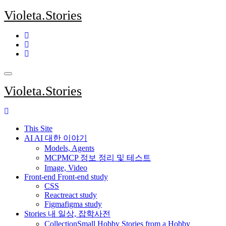
Skip
Violeta.Stories
to
content
Violeta.Stories
This Site
AI
AI 대한 이야기
Models, Agents
MCP
MCP 정보 정리 및 테스트
Image, Video
Front-end
Front-end study
CSS
React
react study
Figma
figma study
Stories
내 일상, 잡학사전
Collection
Small Hobby Stories from a Hobby