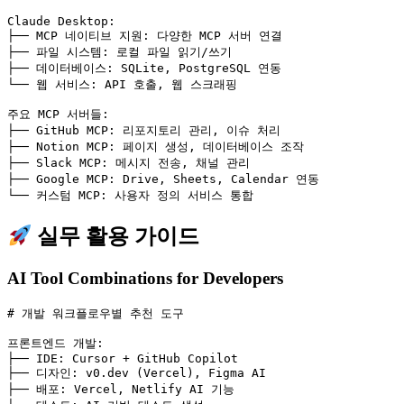
Claude Desktop
:
├── 
MCP 네이티브 지원
:
다양한 MCP 서버 연결
├── 
파일 시스템
:
로컬 파일 읽기/쓰기
├── 
데이터베이스
:
SQLite, PostgreSQL 연동
└── 
웹 서비스
:
API 호출, 웹 스크래핑
주요 MCP 서버들
:
├── 
GitHub MCP
:
리포지토리 관리, 이슈 처리
├── 
Notion MCP
:
페이지 생성, 데이터베이스 조작
├── 
Slack MCP
:
메시지 전송, 채널 관리
├── 
Google MCP
:
Drive, Sheets, Calendar 연동
└── 
커스텀 MCP
:
사용자 정의 서비스 통합
실무 활용 가이드
AI Tool Combinations for Developers
# 개발 워크플로우별 추천 도구
프론트엔드 개발
:
├── 
IDE
:
Cursor + GitHub Copilot
├── 
디자인
:
v0.dev (Vercel), Figma AI
├── 
배포
:
Vercel, Netlify AI 기능