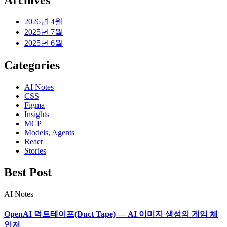
2026년 4월
2025년 7월
2025년 6월
Categories
AI Notes
CSS
Figma
Insights
MCP
Models, Agents
React
Stories
Best Post
AI Notes
OpenAI 덕트테이프(Duct Tape) — AI 이미지 생성의 게임 체
인저