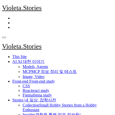
Skip
Violeta.Stories
to
content
Violeta.Stories
This Site
AI
AI 대한 이야기
Models, Agents
MCP
MCP 정보 정리 및 테스트
Image, Video
Front-end
Front-end study
CSS
React
react study
Figma
figma study
Stories
내 일상, 잡학사전
Collection
Small Hobby Stories from a Hobby
Enthusiast
Insights
경험을 통해 얻은 정보들!