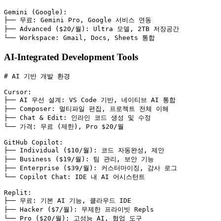
Gemini (Google)
:
├── 
무료
:
Gemini Pro, Google 서비스 연동
├── 
Advanced ($20/월)
:
Ultra 모델, 2TB 저장공간
└── 
Workspace
:
Gmail, Docs, Sheets 통합
AI-Integrated Development Tools
# AI 기반 개발 환경
Cursor
:
├── 
AI 우선 설계
:
VS Code 기반, 네이티브 AI 통합
├── 
Composer
:
멀티파일 편집, 프로젝트 전체 이해
├── 
Chat & Edit
:
인라인 코드 생성 및 수정
└── 
가격
:
무료 (제한), Pro $20/월
GitHub Copilot
:
├── 
Individual ($10/월)
:
코드 자동완성, 제안
├── 
Business ($19/월)
:
팀 관리, 보안 기능
├── 
Enterprise ($39/월)
:
커스터마이징, 감사 로그
└── 
Copilot Chat
:
IDE 내 AI 어시스턴트
Replit
:
├── 
무료
:
기본 AI 기능, 클라우드 IDE
├── 
Hacker ($7/월)
:
무제한 프라이빗 Repls
└── 
Pro ($20/월)
:
고성능 AI, 협업 도구