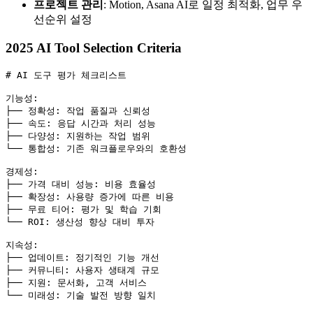
프로젝트 관리
: Motion, Asana AI로 일정 최적화, 업무 우
선순위 설정
2025 AI Tool Selection Criteria
# AI 도구 평가 체크리스트
기능성
:
├── 
정확성
:
작업 품질과 신뢰성
├── 
속도
:
응답 시간과 처리 성능
├── 
다양성
:
지원하는 작업 범위
└── 
통합성
:
기존 워크플로우와의 호환성
경제성
:
├── 
가격 대비 성능
:
비용 효율성
├── 
확장성
:
사용량 증가에 따른 비용
├── 
무료 티어
:
평가 및 학습 기회
└── 
ROI
:
생산성 향상 대비 투자
지속성
:
├── 
업데이트
:
정기적인 기능 개선
├── 
커뮤니티
:
사용자 생태계 규모
├── 
지원
:
문서화, 고객 서비스
└── 
미래성
:
기술 발전 방향 일치