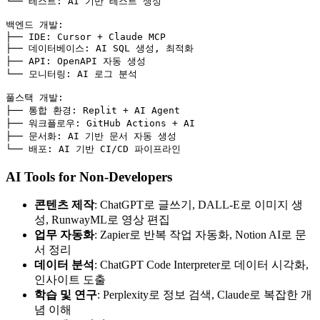
└── 
테스트
:
AI 기반 테스트 생성
백엔드 개발
:
├── 
IDE
:
Cursor + Claude MCP
├── 
데이터베이스
:
AI SQL 생성, 최적화
├── 
API
:
OpenAPI 자동 생성
└── 
모니터링
:
AI 로그 분석
풀스택 개발
:
├── 
통합 환경
:
Replit + AI Agent
├── 
워크플로우
:
GitHub Actions + AI
├── 
문서화
:
AI 기반 문서 자동 생성
└── 
배포
:
AI 기반 CI/CD 파이프라인
AI Tools for Non-Developers
콘텐츠 제작
: ChatGPT로 글쓰기, DALL-E로 이미지 생
성, RunwayML로 영상 편집
업무 자동화
: Zapier로 반복 작업 자동화, Notion AI로 문
서 정리
데이터 분석
: ChatGPT Code Interpreter로 데이터 시각화,
인사이트 도출
학습 및 연구
: Perplexity로 정보 검색, Claude로 복잡한 개
념 이해