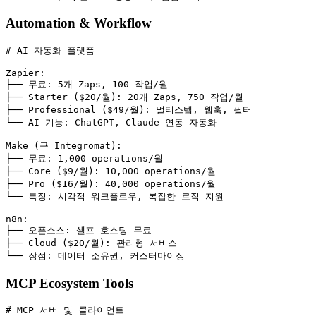
Automation & Workflow
# AI 자동화 플랫폼
Zapier
:
├── 
무료
:
5개 Zaps, 100 작업/월
├── 
Starter ($20/월)
:
20개 Zaps, 750 작업/월
├── 
Professional ($49/월)
:
멀티스텝, 웹훅, 필터
└── 
AI 기능
:
ChatGPT, Claude 연동 자동화
Make (구 Integromat)
:
├── 
무료
:
1,000 operations/월
├── 
Core ($9/월)
:
10,000 operations/월
├── 
Pro ($16/월)
:
40,000 operations/월
└── 
특징
:
시각적 워크플로우, 복잡한 로직 지원
n8n
:
├── 
오픈소스
:
셀프 호스팅 무료
├── 
Cloud ($20/월)
:
관리형 서비스
└── 
장점
:
데이터 소유권, 커스터마이징
MCP Ecosystem Tools
# MCP 서버 및 클라이언트