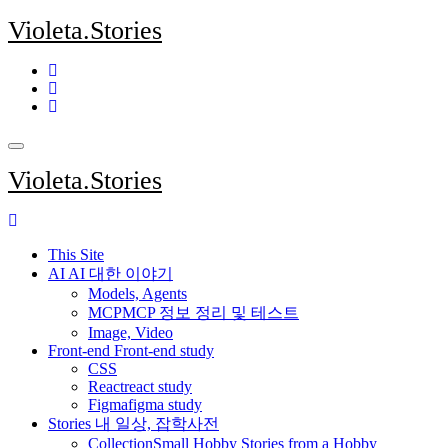
Skip
Violeta.Stories
to
content
Violeta.Stories
This Site
AI
AI 대한 이야기
Models, Agents
MCP
MCP 정보 정리 및 테스트
Image, Video
Front-end
Front-end study
CSS
React
react study
Figma
figma study
Stories
내 일상, 잡학사전
Collection
Small Hobby Stories from a Hobby